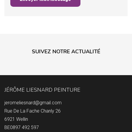
SUIVEZ NOTRE ACTUALITÉ
JÉRÔME LIESNARD PEINTURE
jeromeliesnard@gmail.com
Rue De La Fache Chanly 26
6921 Wellin
BE0897 492 597